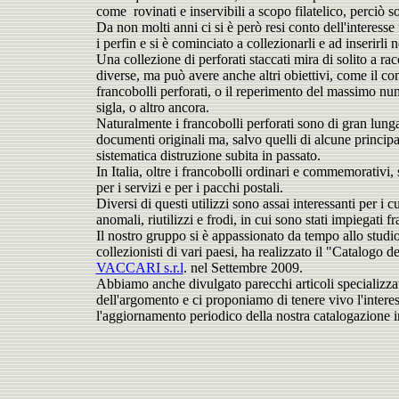
come rovinati e inservibili a scopo filatelico, perciò son
Da non molti anni ci si è però resi conto dell'interesse
i perfin e si è cominciato a collezionarli e ad inserirli 
Una collezione di perforati staccati mira di solito a ra
diverse, ma può avere anche altri obiettivi, come il c
francobolli perforati, o il reperimento del massimo nume
sigla, o altro ancora.
Naturalmente i francobolli perforati sono di gran lunga
documenti originali ma, salvo quelli di alcune princip
sistematica distruzione subita in passato.
In Italia, oltre i francobolli ordinari e commemorativi, 
per i servizi e per i pacchi postali.
Diversi di questi utilizzi sono assai interessanti per i c
anomali, riutilizzi e frodi, in cui sono stati impiegati fr
Il nostro gruppo si è appassionato da tempo allo studio
collezionisti di vari paesi, ha realizzato il "Catalo
VACCARI s.r.l
. nel Settembre 2009.
Abbiamo anche divulgato parecchi articoli specializzat
dell'argomento e ci proponiamo di tenere vivo l'intere
l'aggiornamento periodico della nostra catalogazione i